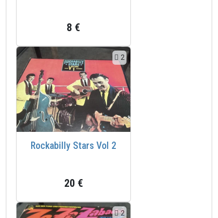
8 €
2
Rockabilly Stars Vol 2
20 €
2