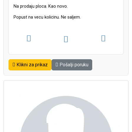
Na prodaju ploca. Kao novo.
Popust na vecu kolicinu. Ne saljem.
Klikni za prikaz
Pošalji poruku