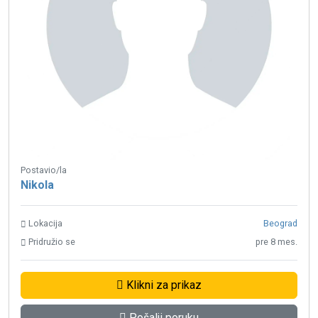
Postavio/la
Nikola
Lokacija
Beograd
Pridružio se
pre 8 mes.
Klikni za prikaz
Pošalji poruku