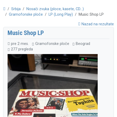
Srbija
Nosači zvuka (ploce, kasete, CD...)
Gramofonske ploče
LP (Long Play)
Music Shop LP
Nazad na rezultate
Music Shop LP
pre 2 mes.
Gramofonske ploče
Beograd
277 pregleda