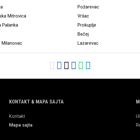
da
Požarevac
ka Mitrovica
Vršac
 Palanka
Prokuplje
Bečej
i Milanovac
Lazarevac
KONTAKT & MAPA SAJTA
M
Kontakt
Ul
Mapa sajta
Re