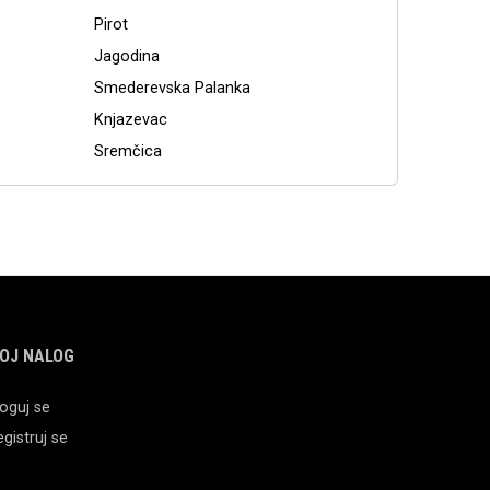
Pirot
Jagodina
Smederevska Palanka
Knjazevac
Sremčica
OJ NALOG
oguj se
gistruj se