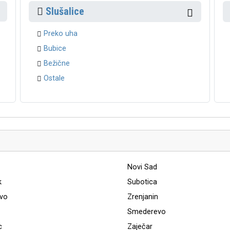
Slušalice
Preko uha
Bubice
Bežične
Ostale
Novi Sad
k
Subotica
evo
Zrenjanin
Smederevo
c
Zaječar