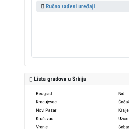
Ručno rađeni uređaji
Lista gradova u Srbija
Beograd
Niš
Kragujevac
Čača
Novi Pazar
Kralj
Kruševac
Užice
Vranje
Šaba