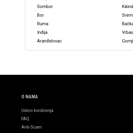
Sombor
Kikin
Bor
Srems
Ruma
Bačka
Inđija
Vrbas
Aranđelovac
Gornj
O NAMA
Uslovi korišćenja
FAQ
Anti-Scam