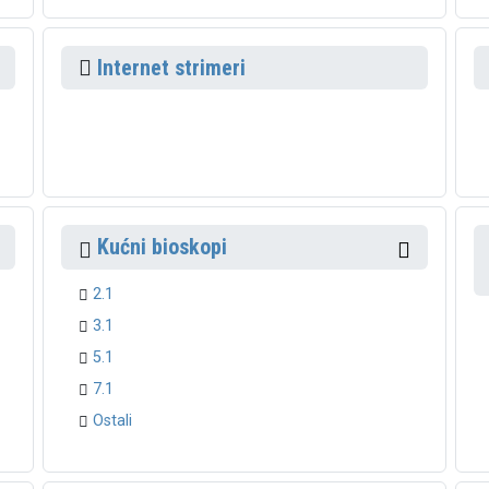
Internet strimeri
Kućni bioskopi
2.1
3.1
5.1
7.1
Ostali