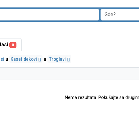
lasi
0
asi
u
Kaset dekovi
u
Troglavi
Nema rezultata. Pokušajte sa drugim 