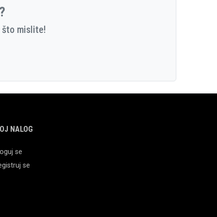
e?
što mislite!
OJ NALOG
oguj se
gistruj se