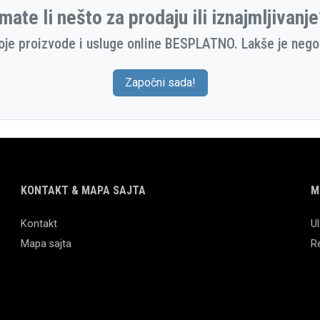
mate li nešto za prodaju ili iznajmljivanj
oje proizvode i usluge online BESPLATNO. Lakše je nego 
Započni sada!
KONTAKT & MAPA SAJTA
M
Kontakt
Ul
Mapa sajta
Re