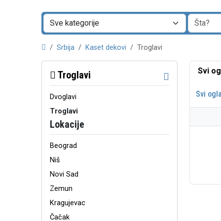
Srbija
Kaset dekovi
Troglavi
Svi og
Troglavi
Svi ogl
Dvoglavi
Troglavi
Lokacije
Beograd
Niš
Novi Sad
Zemun
Kragujevac
Čačak