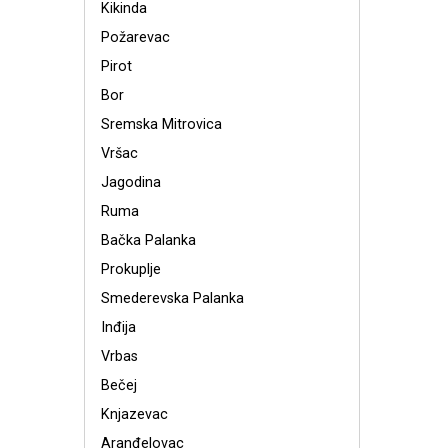
Kikinda
Požarevac
Pirot
Bor
Sremska Mitrovica
Vršac
Jagodina
Ruma
Bačka Palanka
Prokuplje
Smederevska Palanka
Inđija
Vrbas
Bečej
Knjazevac
Aranđelovac