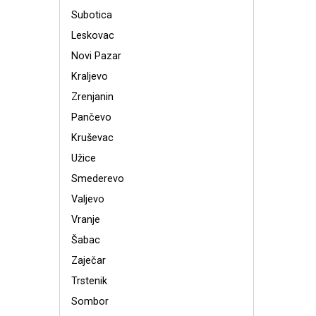
Subotica
Leskovac
Novi Pazar
Kraljevo
Zrenjanin
Pančevo
Kruševac
Užice
Smederevo
Valjevo
Vranje
Šabac
Zaječar
Trstenik
Sombor