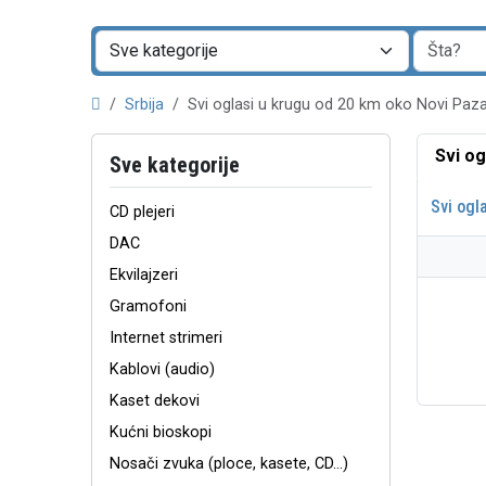
Srbija
Svi oglasi u krugu od 20 km oko Novi Pa
Svi og
Sve kategorije
Svi ogl
CD plejeri
DAC
Ekvilajzeri
Gramofoni
Internet strimeri
Kablovi (audio)
Kaset dekovi
Kućni bioskopi
Nosači zvuka (ploce, kasete, CD...)