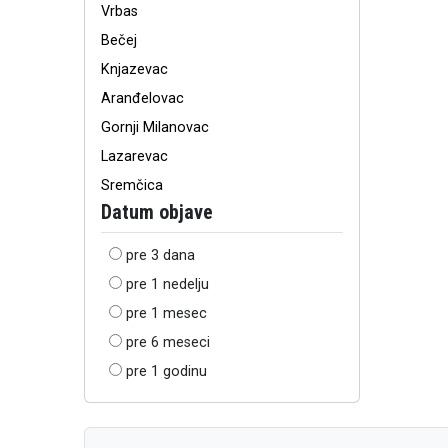
Vrbas
Bečej
Knjazevac
Aranđelovac
Gornji Milanovac
Lazarevac
Sremčica
Datum objave
pre 3 dana
pre 1 nedelju
pre 1 mesec
pre 6 meseci
pre 1 godinu