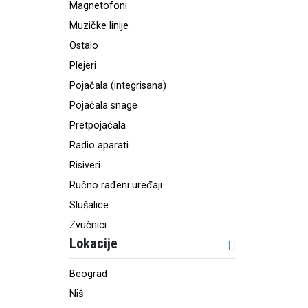
Magnetofoni
Muzičke linije
Ostalo
Plejeri
Pojačala (integrisana)
Pojačala snage
Pretpojačala
Radio aparati
Risiveri
Ručno rađeni uređaji
Slušalice
Zvučnici
Lokacije
Beograd
Niš