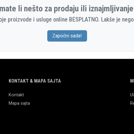
mate li nešto za prodaju ili iznajmljivanj
oje proizvode i usluge online BESPLATNO. Lakše je nego 
Započni sada!
KONTAKT & MAPA SAJTA
M
Kontakt
Ul
Mapa sajta
Re