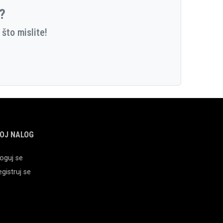
e?
što mislite!
OJ NALOG
oguj se
gistruj se