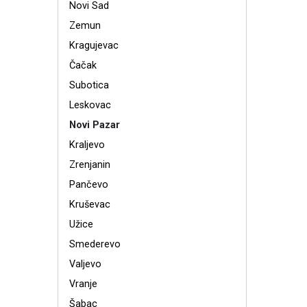
Novi Sad
Zemun
Kragujevac
Čačak
Subotica
Leskovac
Novi Pazar
Kraljevo
Zrenjanin
Pančevo
Kruševac
Užice
Smederevo
Valjevo
Vranje
Šabac