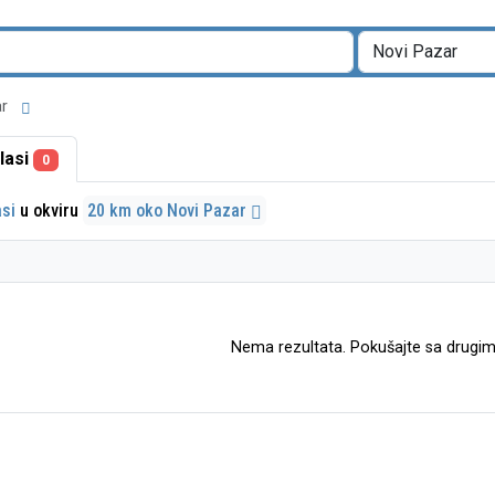
zar
lasi
0
asi
u okviru
20 km oko Novi Pazar
Nema rezultata. Pokušajte sa drugim 