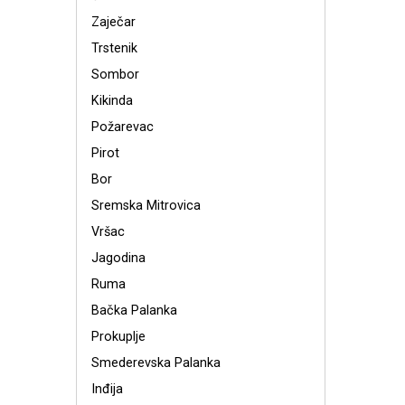
Zaječar
Trstenik
Sombor
Kikinda
Požarevac
Pirot
Bor
Sremska Mitrovica
Vršac
Jagodina
Ruma
Bačka Palanka
Prokuplje
Smederevska Palanka
Inđija