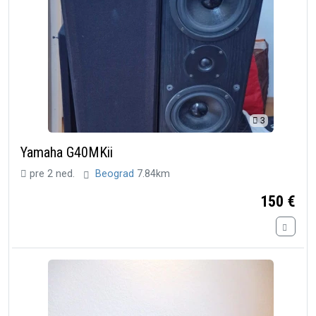
3
Yamaha G40MKii
pre 2 ned.
Beograd
7.84km
150 €