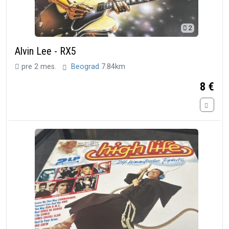
2
Alvin Lee - RX5
pre 2 mes.
Beograd
7.84km
8 €