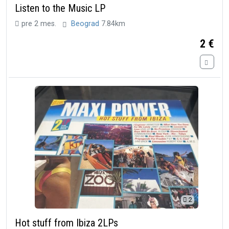
Listen to the Music LP
pre 2 mes.
Beograd
7.84km
2 €
2
Hot stuff from Ibiza 2LPs