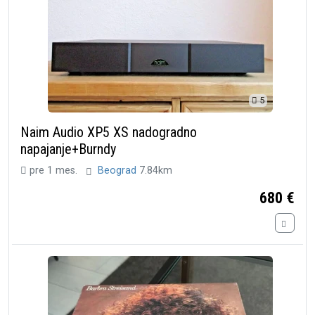
5
Naim Audio XP5 XS nadogradno
napajanje+Burndy
pre 1 mes.
Beograd
7.84km
680 €