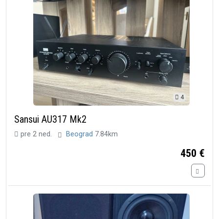
4
Sansui AU317 Mk2
pre 2 ned.
Beograd
7.84km
450 €