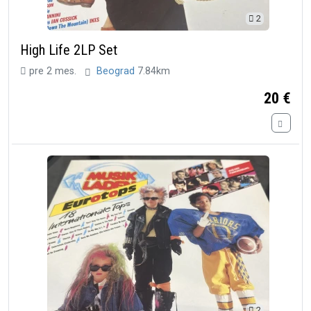
2
High Life 2LP Set
pre 2 mes.
Beograd
7.84km
20 €
2