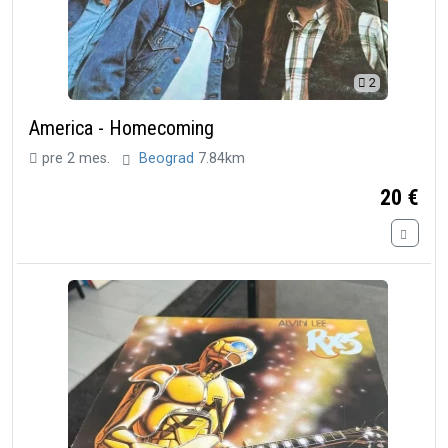
2
America - Homecoming
pre 2 mes.
Beograd
7.84km
20 €