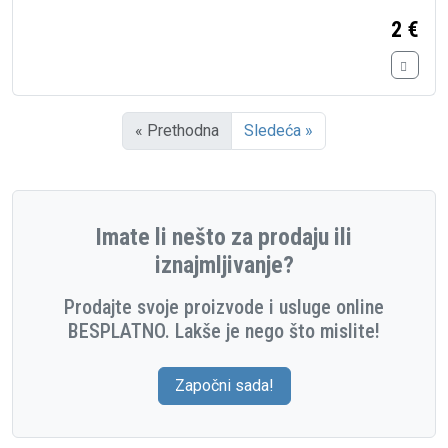
2 €
« Prethodna
Sledeća »
Imate li nešto za prodaju ili
iznajmljivanje?
Prodajte svoje proizvode i usluge online
BESPLATNO. Lakše je nego što mislite!
Započni sada!