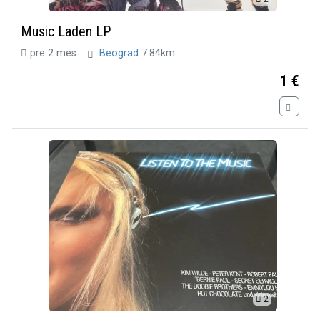
Music Laden LP
pre 2 mes.
Beograd
7.84km
1 €
2