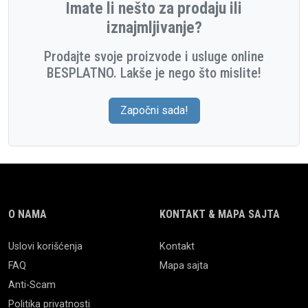
Imate li nešto za prodaju ili
iznajmljivanje?
Prodajte svoje proizvode i usluge online
BESPLATNO. Lakše je nego što mislite!
Započni sada!
O NAMA
KONTAKT & MAPA SAJTA
Uslovi korišćenja
Kontakt
FAQ
Mapa sajta
Anti-Scam
Politika privatnosti