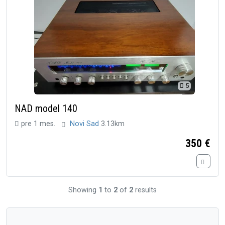
5
NAD model 140
pre 1 mes.
Novi Sad
3.13km
350 €
Showing
1
to
2
of
2
results